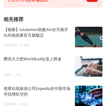
相关推荐
【独家】lululemon劲敌Alo在天猫开
出内地首家官方旗舰店
时尚商业说
9小时前
腾讯大力把WorkBuddy送上牌桌
硬科技
1天前
老牌在线旅游公司Expedia在中国市场
寻找增长空间
互联网日常
2天前