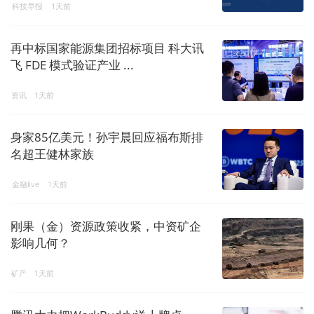
科技早报
1天前
再中标国家能源集团招标项目 科大讯
飞 FDE 模式验证产业 ...
资讯
1天前
身家85亿美元！孙宇晨回应福布斯排
名超王健林家族
金融live
1天前
刚果（金）资源政策收紧，中资矿企
影响几何？
矿产
1天前