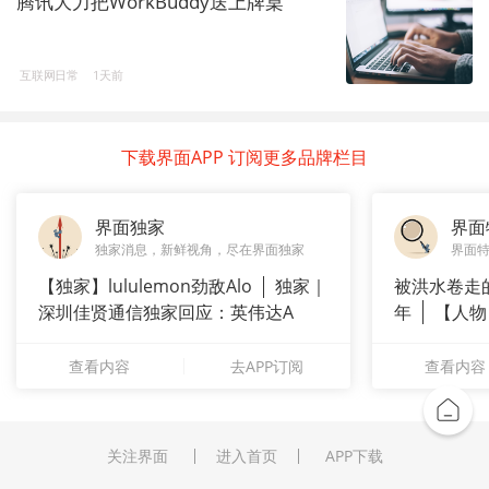
腾讯大力把WorkBuddy送上牌桌
互联网日常
1天前
下载界面APP 订阅更多品牌栏目
界面独家
界面
独家消息，新鲜视角，尽在界面独家
界面
【独家】lululemon劲敌Alo
独家｜
被洪水卷走
深圳佳贤通信独家回应：英伟达A
年
【人物
长”：
查看内容
去APP订阅
查看内容
关注界面
进入首页
APP下载