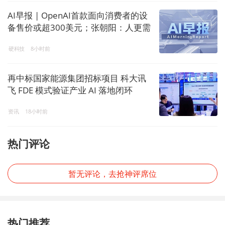
AI早报 | OpenAI首款面向消费者的设
备售价或超300美元；张朝阳：人更需
要出来交流，AI让内容产生了塑料感
硬科技
8小时前
再中标国家能源集团招标项目 科大讯
飞 FDE 模式验证产业 AI 落地闭环
资讯
18小时前
热门评论
暂无评论，去抢神评席位
热门推荐