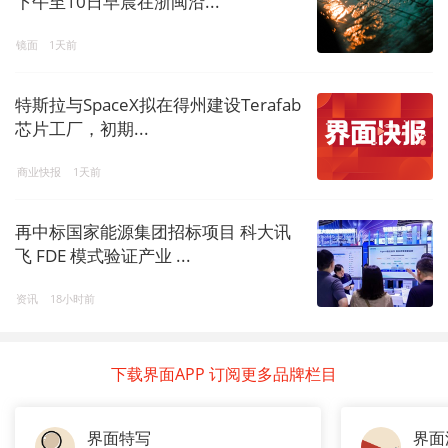
下午至10日早晨在浙闽沿...
镜面
1天前
特斯拉与SpaceX拟在得州建设Terafab
芯片工厂，初期...
商业快报
1天前
再中标国家能源集团招标项目 科大讯
飞 FDE 模式验证产业 ...
资讯
18小时前
下载界面APP 订阅更多品牌栏目
界面特写
界面