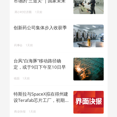
市场的“三道关” | 国家未来
产业地...
两小时经济圈
1天前
创新药公司集体步入收获季
药事会
1天前
台风“白海豚”移动路径确
定，或于9日下午至10日早
晨在浙闽沿...
镜面
1天前
特斯拉与SpaceX拟在得州建
设Terafab芯片工厂，初期...
商业快报
1天前