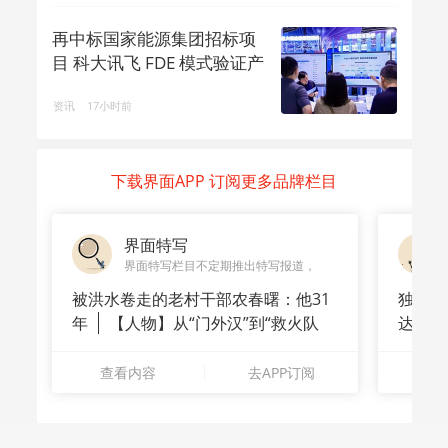
再中标国家能源集团招标项
目 科大讯飞 FDE 模式验证产
业 ...
资讯
17小时前
下载界面APP 订阅更多品牌栏目
界面特写
界面特写栏目不定期推出特写报道，
被洪水卷走的老村干部农春曙：他31
独家｜
年
【人物】从“门外汉”到“救火队
达A
长”：
站供应
查看内容
去APP订阅
查