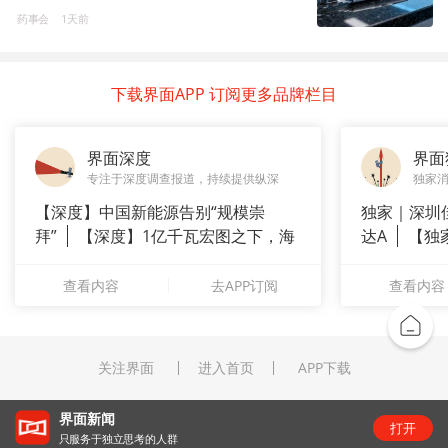
药事会
1天前
下载界面APP 订阅更多品牌栏目
界面深度
界面
专注于深度调查报道，持续提供纵深
独家
【深度】中国新能源告别“规模崇
独家｜深圳
拜”
【深度】1亿千瓦宏图之下，海
达A
【独
上风电何
站供应商
查看内容
去APP订阅
查看内容
关注界面
进入首页
APP下载
界面新闻
打开
只服务于独立思考的人群