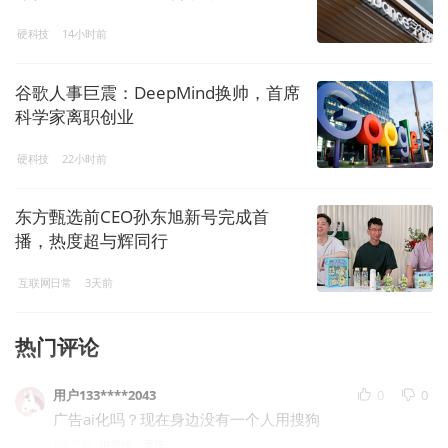
硬科技
14小时前
谷歌人事巨震：DeepMind换帅，首席
科学家离职创业
硬科技
22小时前
东方甄选前CEO孙东旭新号完成首
播，热度超与辉同行
互联网日常
3天前
热门评论
用户133****2043
0
0
广告ai化吗？现在身边没有一个人用搜狗
6个月前
IP属地：重庆