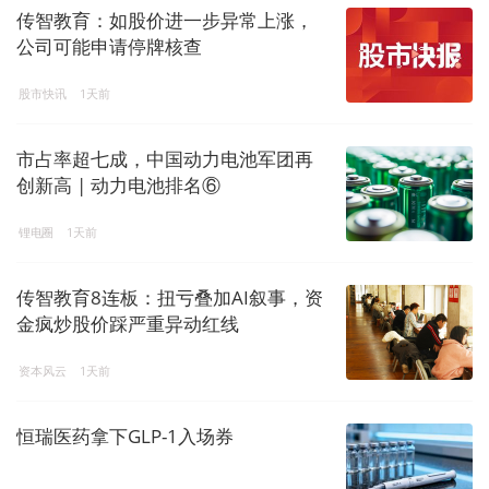
传智教育：如股价进一步异常上涨，
公司可能申请停牌核查
股市快讯
1天前
市占率超七成，中国动力电池军团再
创新高 | 动力电池排名⑥
锂电圈
1天前
传智教育8连板：扭亏叠加AI叙事，资
金疯炒股价踩严重异动红线
资本风云
1天前
恒瑞医药拿下GLP-1入场券