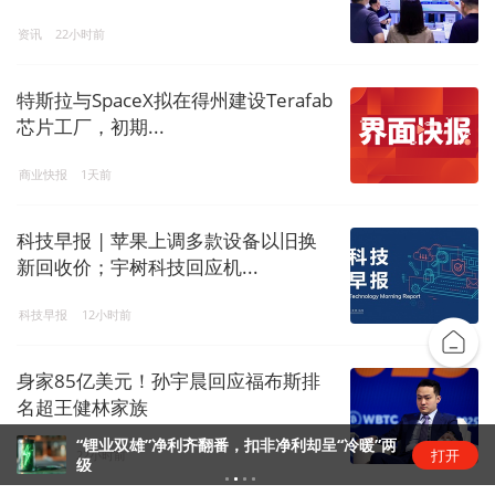
资讯
22小时前
特斯拉与SpaceX拟在得州建设Terafab
芯片工厂，初期...
商业快报
1天前
科技早报 | 苹果上调多款设备以旧换
新回收价；宇树科技回应机...
科技早报
12小时前
身家85亿美元！孙宇晨回应福布斯排
名超王健林家族
“锂业双雄”净利齐翻番，扣非净利却呈“冷暖”两
打开
金融live
22小时前
级