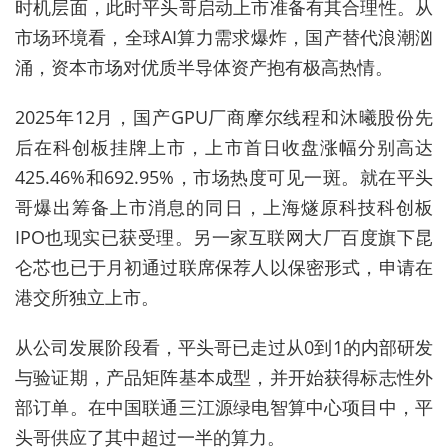
时机层面，此时平头哥启动上市准备有其合理性。从
市场环境看，全球AI算力需求爆炸，
国产替代
浪潮汹
涌，资本市场对优质半导体资产抱有极高热情。
2025年12月，国产GPU厂商摩尔线程和沐曦股份先
后在科创板挂牌上市，上市首日收盘涨幅分别高达
425.46%和692.95%，市场热度可见一斑。就在平头
哥爆出筹备上市消息的同日，上海燧原科技科创板
IPO也现实已获受理。另一家互联网大厂百度旗下昆
仑芯也已于月初通过联席保荐人以保密形式，申请在
港交所独立上市。
从公司发展阶段看，平头哥已走过从0到1的内部研发
与验证期，产品矩阵基本成型，并开始获得标志性外
部订单。在中国联通三江源绿电智算中心项目中，平
头哥供应了其中超过一半的算力。