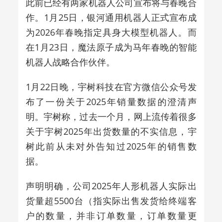
此前已经有两家机器人公司宣布将与春晚合
作。
1
月
25
日，
银河通用机器人
正式宣布
成
为
2026
年春晚指定具身大模型机器人。而
在
1
月
23
日，魔法原子成为马年春晚的智能
机器人战略合作伙伴。
1
月
22
日晚，宇树科技在官方微信公众号发
布了一份关于
2025
年销量数据的澄清声
明。宇树称，过去一个月，网上流传着很多
关于宇树
2025
年出货数量的不实信息，宇
树此前从未对外告知过
2025
年的销售数
据。
声明明确，公司
2025
年人形机器人实际出
货量超
5500
台（指实际出售发货给终端客
户的数量，并非订单数量，订单数量更