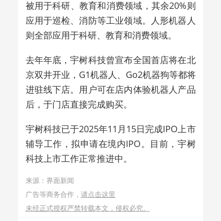
被用于科研、教育和消费领域，其余
20%
则
应用于巡检、消防等工业领域。人形机器人
则全部应用于科研、教育和消费领域。
去年年底，宇树科技曾宣布全国首店将在北
京双井开业，
G1
机器人、
Go2
机器狗等都将
进驻线下店。用户可在店内体验机器人产品
后，于门店直接完成购买。
宇树科技已于
2025
年
11
月
15
日完成
IPO
上市
辅导工作，拟申请在境内
IPO
。
目前，宇树
科技上市工作正常推进中。
来源：界面新闻
广告等商务合作，
请点击这里
未经正式授权严禁转载本文，侵权必究。