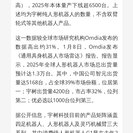
高），
2025
年本体量产下线超
6500
台。上
述均为宇树纯人形机器人的数量，不含双臂
轮式等其他机器人产品。
这一数据较全球市场研究机构
Omdia
发布的
数据高出约
31%
。
1
月
8
日，
Omdia
发布
《通用具身机器人市场雷达》报告。报告显
示，
2025
年全球人形机器人市场总出货量
预计达
1.3
万台。其中，中国公司智元出货
量达
5168
台，占全球
39%
市
场份额，位居第
一；宇树出货量
4200
台，市占率
32%
，位列
第二；优必选以
1000
台位列第三。
据公开信息，宇树科技目前的产品矩阵涵盖
四足机器人、人形机器人及灵巧机械臂三大
系列。其中消费级人形机器人
G1
早在去年
2