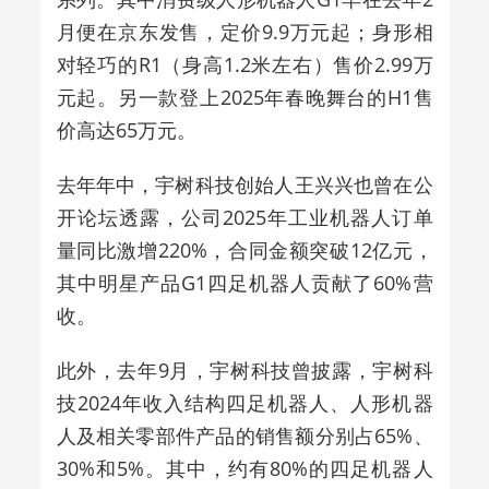
月便在京东发售，定价
9.9
万元起；身形相
对轻巧的
R1
（身高
1.2
米左右）售价
2.99
万
元起。另一款登上
2025
年春晚舞台的
H1
售
价高达
65
万元。
去年年中，宇树科技创始人王兴兴也曾在公
开论坛透露，公司
2025
年工业机器人订单
量同比激增
220%
，合同金额突破
12
亿元，
其中明星产品
G1
四足机器人贡献了
60%
营
收。
此外，去年
9
月，宇树科技曾披露，宇树科
技
2024
年收入结构四足机器人、人形机器
人及相关零部件产品的销售额分别占
65%
、
30%
和
5%
。其中，约有
80%
的四足机器人