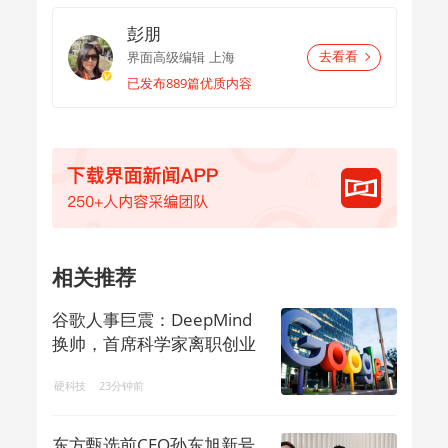
彭朋
界面高级编辑
上海
去看看
已发布889篇优质内容
相关推荐
谷歌人事巨震：DeepMind
换帅，首席科学家离职创业
硬科技
23分钟前
东方甄选前CEO孙东旭新号