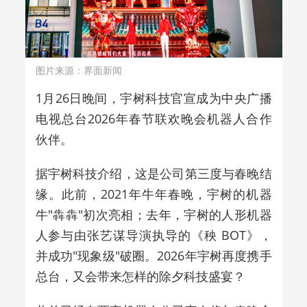
图片来源：界面新闻
1
月
26
日晚间，宇树科技官
宣成为
中央广播
电视总台
2026
年春节联欢晚会
机器人合作
伙伴。
据宇树科技介绍，这是公司第三度与春晚结
缘。此前，
2021
年牛年春晚，宇树的机器
牛
"
犇犇
"
初次亮相；去年，宇树的人形机器
人参与由张艺谋导演执导的《秧
BOT
》，
并成功
"
现象级
"
破圈。
2026
年宇树再度携手
总台，又会带来怎样的除夕科技盛宴？