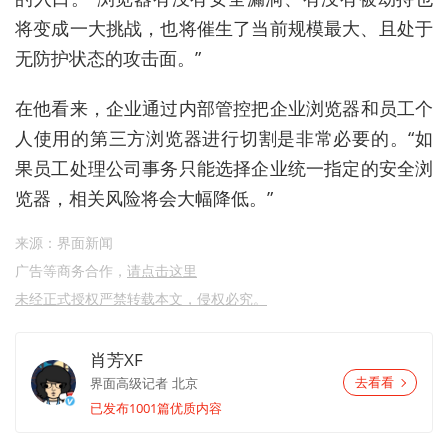
将
变成
一大
挑战，也将催生了当前规模最大、且处于
无防护状态的攻击面。”
在
他
看来
，
企业
通过
内部
管控
把
企业
浏览器
和
员工
个
人
使用
的
第三方
浏览器
进行
切割
是
非常
必要
的
。
“如
果
员工
处理
公司
事务
只能
选择
企业
统一
指定
的
安全
浏
览器
，
相关
风险
将会
大幅
降低
。
”
来源：界面新闻
广告等商务合作，
请点击这里
未经正式授权严禁转载本文，侵权必究。
肖芳XF
界面高级记者
北京
去看看
已发布1001篇优质内容