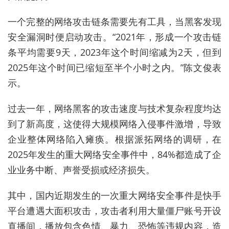
一个
完整
的
网络
攻击
链条
需要
先
有
工具
，
当
黑客
发现
安全
漏洞
时
便
启动
攻击
。
“
2
0
2
1
年
，
形成
一个攻击链
条
平均
需要
9
天
，
2
0
2
3
年
这个
时间
缩减
为
2
天
，
但
到
2
0
2
5
年
这个
时间
已
缩短
至
半个小时
之内
。
”
陈文俊
表
示
。
过去
一年
，
网络
黑客
的攻击速度与技术复杂程度均达
到了新高度
，
这使得大规模网络入侵事件激增，导致
企业整体网络陷入瘫痪
。
根据
派拓
网络
的
调研
，
在
2
0
2
5
年
发生
的
重大
网络
安全
事件
中
，84%都造成了企
业业务中断、声誉受损或经济损失。
其中
，
国内
近期
发生
的
一次
重大
网络
安全
事件
是
快手
平台遭遇大面积攻击
，攻击者利用大量僵尸账号开设
直播间，播放包含色情、暴力、恐怖等违规内容
，
造