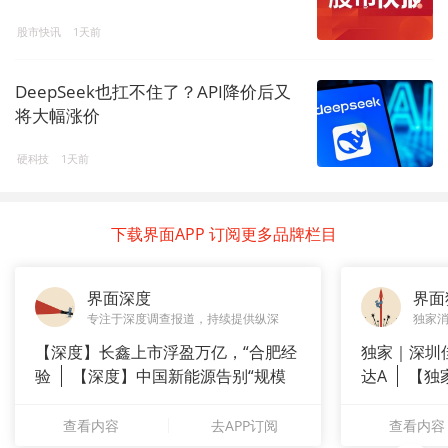
股市快讯
1天前
DeepSeek也扛不住了？API降价后又
将大幅涨价
硬科技
1天前
下载界面APP 订阅更多品牌栏目
界面深度
界面
专注于深度调查报道，持续提供纵深
独家
【深度】长鑫上市浮盈万亿，“合肥经
独家｜深圳
验
【深度】中国新能源告别“规模
达A
【独
崇拜”
站供应商
查看内容
去APP订阅
查看内容