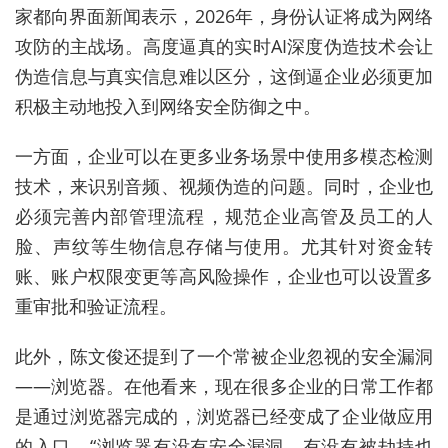
家
都
向
界面
新闻
表示
，
2026年，身份认证将成为网络
攻防的主战场
。高度逼真的实时AI深度伪造技术会让
伪造信息与真实信息难以区分
，
这
倒逼
企业
必须
更加
积极
主动
地
投入
到
网络
安全
防御
之中
。
一方面
，
企业
可以在更多业务场景中使用
多模态检测
技术
，
来
识别
音频
、
视频
伪造
的
问题
。
同时
，
企业
也
必须
完善
内部
管理
流程
，规范企业高管及员工的人
脸、声纹等生物信息存储与使用
。
尤其
针对资金转
账、账户权限变更等
高风险
操作
，
企业
也可以
设置
多
重
审批
和
验证
流程
。
此外，陈文俊
还
提到
了
一个
常被
企业
忽视
的
安全
漏洞
——
浏览器
。
在
他
看来
，
现在
很多
企业
的
日常
工作
都
是
通过
浏览器
完成
的
，
浏览器
已经
变成
了
企业
做
应用
的
入口
。
“
浏览器
有没有
安全
漏洞
、
有没有被劫持
也