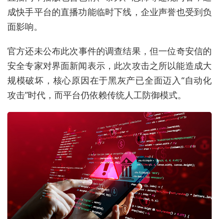
成
快手平台的直播功能
临时
下线
，
企业
声誉
也
受到
负
面
影响
。
官方
还
未
公布
此次
事件
的
调查
结果
，
但
一位奇安信的
安全专家对界面新闻表示，此次攻击之所以能造成大
规模破坏，核心原因在于黑灰产已全面迈入“自动化
攻击”时代，而平台仍依赖传统人工防御模式。