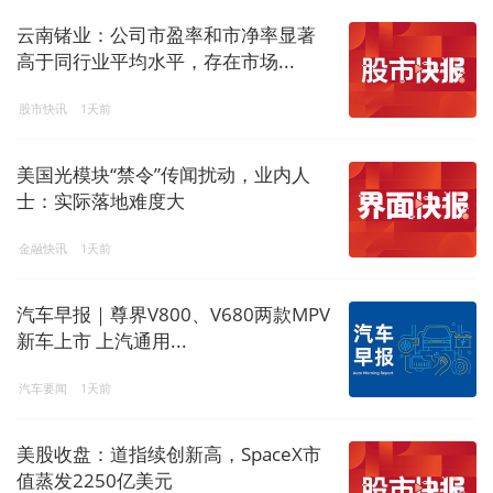
云南锗业：公司市盈率和市净率显著
高于同行业平均水平，存在市场...
股市快讯
1天前
美国光模块“禁令”传闻扰动，业内人
士：实际落地难度大
金融快讯
1天前
汽车早报｜尊界V800、V680两款MPV
新车上市 上汽通用...
汽车要闻
1天前
美股收盘：道指续创新高，SpaceX市
值蒸发2250亿美元