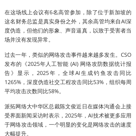
在
这场
线上
会议
有6
名
高管
参加
，
除了
位于
新加坡
的
这名
财务总监
是
真实身份
之外
，
其余
高管
均
来自AI深
度伪造
，
但
他们
的
形象
、
声音
逼真
，
以致于
受害者
当
场
并没有
发现
异常
。
过去
一年
，
类似
的
网络
攻击
事件
越来越
多
发生
。
C
S
O
发布
的《2025年人工智能 (AI) 网络攻防数据统计报
告》
显示
，2025年，全球AI生成钓鱼攻击同比
1265%，深度伪造社交工程攻击同比53%，组织每周
平均攻击次数同比58%
。
派拓网络大中华区总裁陈文俊
近日
在
媒体
沟通会
上
接
受
界面
新闻
采访
时
表示
，
2
0
2
5
年
，
A
I
技术
被
更多
应用
于
网络
攻击
领域
，
一个
明显
的
变化
是
网络
攻击
的
速度
大幅
提升
。