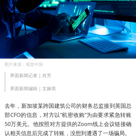
图片来源：视觉中国
界面新闻记者 |
肖芳
界面新闻编辑 |
文姝琪
去年
，
新加坡
某
跨国
建筑
公司
的
财务
总监
接到英国总
部CFO的信息，对方以“机密收购”为由要求紧急转账
5
0
万
美元
。
他
按照
对方
提供
的
Z
oom
线上
会议
链接
确
认
相关
信息
后
完成
了
转账
，
没
想到
遭遇
了
一场
骗局
。