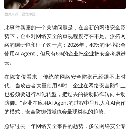
图片来源：视觉中国
此事件
暴露
的
一个
关键
问题
是
，
在
全新
的
网络
安全形
势
下
，
企业
对
网络
安全
的
重视
程度
存在
不足
。
派拓
网
络
的
调研
也
印证
了
这一点
：
2
0
2
6
年，
40%的企业
都会
使用AI Agent，
但
只有
6
%
的
企业
把企业把安全考虑进
去。
在
陈文俊
看来
，
传统
的
网络
安全
防御
已经
跟不上
时
代
。
当
攻击者
大量
使用
A
I
时
，
企业
在
网络
安全
防御
上
也
必须
要
进行
A
I
化
转型
，
把
过去
的
被动
防御
转向
主动
防御
。
“
企业
在
应用
AI Agent
的
过程
中
呈现
人
和
A
I
合作
的
模式
，
安全
防御
领域
也会
呈现
类似
的
趋势
。
”
总结过去
一年
网络
安全
事件
的
趋势
，
多位
网络
安全
专