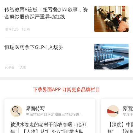
传智教育8连板：扭亏叠加AI叙事，资
金疯炒股价踩严重异动红线
资本风云
1天前
恒瑞医药拿下GLP-1入场券
药事会
1天前
下载界面APP 订阅更多品牌栏目
界面特写
界面
界面特写栏目不定期推出特写报道，
专注
被洪水卷走的老村干部农春曙：他31
【深度】中
年
【人物】从“门外汉”到“救火队
拜”
【深