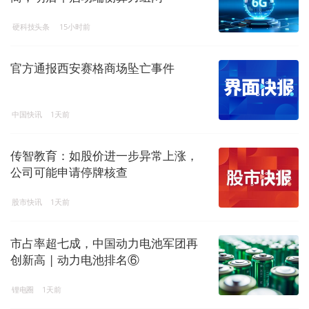
硬科技头条
15小时前
官方通报西安赛格商场坠亡事件
中国快讯
1天前
传智教育：如股价进一步异常上涨，
公司可能申请停牌核查
股市快讯
1天前
市占率超七成，中国动力电池军团再
创新高 | 动力电池排名⑥
锂电圈
1天前