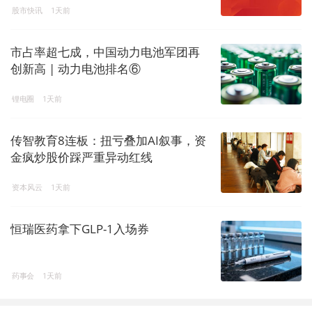
股市快讯
1天前
市占率超七成，中国动力电池军团再
创新高 | 动力电池排名⑥
锂电圈
1天前
传智教育8连板：扭亏叠加AI叙事，资
金疯炒股价踩严重异动红线
资本风云
1天前
恒瑞医药拿下GLP-1入场券
药事会
1天前