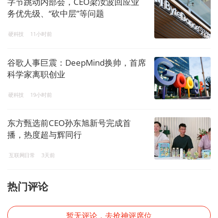
字节跳动内部会，CEO梁汝波回应业
务优先级、“砍中层”等问题
硬科技
11小时前
谷歌人事巨震：DeepMind换帅，首席
科学家离职创业
硬科技
19小时前
东方甄选前CEO孙东旭新号完成首
播，热度超与辉同行
互联网日常
3天前
热门评论
暂无评论，去抢神评席位