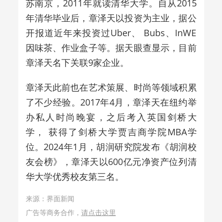
苏南京，2011年就读清华大学。自从2015
年清华毕业后，章泽天以投资为主业，
据公
开报道近年来投资过Uber、 Bubs、InWE
因味茶、作业盒子等。据天眼查显示，目前
章泽天名下关联9家企业。
章泽天此前也在艺术策展、时尚等领域积累
了不少经验。
2017年4月，章泽天在纽约举
办私人时尚晚宴，之后考入英国剑桥大
学，
获得了剑桥大学贾吉商学院MBA学
位。2024年1月，胡润研究院发布《胡润校
友会榜》，章泽天以600亿元净资产位列清
华大学优秀校友第三名。
来源：界面新闻
广告等商务合作，
请点击这里