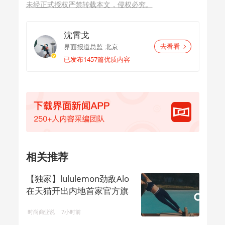
未经正式授权严禁转载本文，侵权必究。
沈霄戈
界面报道总监
北京
去看看
已发布1457篇优质内容
相关推荐
【独家】lululemon劲敌Alo
在天猫开出内地首家官方旗
舰店
时尚商业说
7小时前