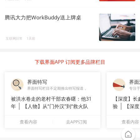
腾讯大力把WorkBuddy送上牌桌
互联网日常
1天前
下载界面APP 订阅更多品牌栏目
界面特写
界面
界面特写栏目不定期推出特写报道，
专注
被洪水卷走的老村干部农春曙：他31
【深度】长
年
【人物】从“门外汉”到“救火队
验
【深度
长”：
崇拜”
查看内容
去APP订阅
查看内容