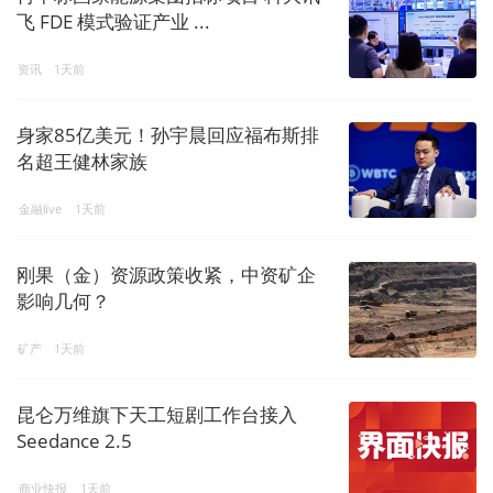
飞 FDE 模式验证产业 ...
资讯
1天前
身家85亿美元！孙宇晨回应福布斯排
名超王健林家族
金融live
1天前
刚果（金）资源政策收紧，中资矿企
影响几何？
矿产
1天前
昆仑万维旗下天工短剧工作台接入
Seedance 2.5
商业快报
1天前