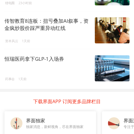
锂电圈
23小时前
传智教育8连板：扭亏叠加AI叙事，资
金疯炒股价踩严重异动红线
资本风云
1天前
恒瑞医药拿下GLP-1入场券
药事会
1天前
下载界面APP 订阅更多品牌栏目
界面独家
界面
独家消息，新鲜视角，尽在界面独家
专注