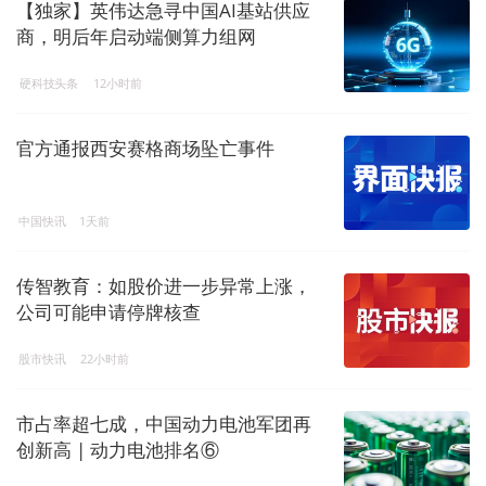
【独家】英伟达急寻中国AI基站供应
商，明后年启动端侧算力组网
硬科技头条
12小时前
官方通报西安赛格商场坠亡事件
中国快讯
1天前
传智教育：如股价进一步异常上涨，
公司可能申请停牌核查
股市快讯
22小时前
市占率超七成，中国动力电池军团再
创新高 | 动力电池排名⑥