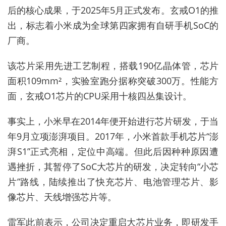
后的核心成果，于2025年5月正式发布。玄戒O1的推
出，标志着小米成为全球第四家拥有自研手机SoC的
厂商。
该芯片采用先进工艺制程，搭载190亿晶体管，芯片
面积109mm²，实验室跑分据称突破300万。性能方
面，玄戒O1芯片的CPU采用十核四丛集设计。
事实上，小米早在2014年便开始进行芯片研发，于当
年9月立项澎湃项目。2017年，小米首款手机芯片“澎
湃S1”正式亮相，定位中高端。但此后因种种原因遭
遇挫折，其暂停了SoC大芯片的研发，决定转向“小芯
片”路线，陆续推出了快充芯片、电池管理芯片、影
像芯片、天线增强芯片等。
雷军此前表示，公司决定重启大芯片业务，即研发手