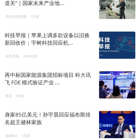
道关” | 国家未来产业地...
两小时经济圈
1天前
科技早报 | 苹果上调多款设备以旧换
新回收价；宇树科技回应机...
科技早报
23小时前
再中标国家能源集团招标项目 科大讯
飞 FDE 模式验证产业 ...
资讯
1天前
身家85亿美元！孙宇晨回应福布斯排
名超王健林家族
金融live
1天前