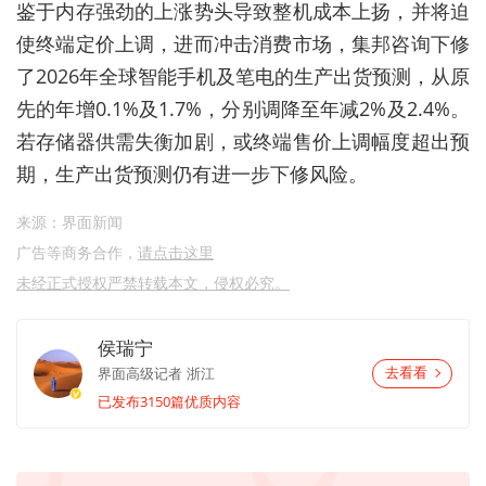
鉴于内存强劲的上涨势头
导致整机成本上扬
，
并将迫
使终端定价上调，进而冲击消费市场
，
集邦咨询下修
了
2026年全球智能手机及笔电的生产出货预测，从原
先的年增0.1%及1.7%，分别调降至年减2%及2.4%。
若存储器供需失衡加剧，或终端售价上调幅度超出预
期，生产出货预测仍有进一步下修风险。
来源：界面新闻
广告等商务合作，
请点击这里
未经正式授权严禁转载本文，侵权必究。
侯瑞宁
界面高级记者
浙江
去看看
已发布3150篇优质内容