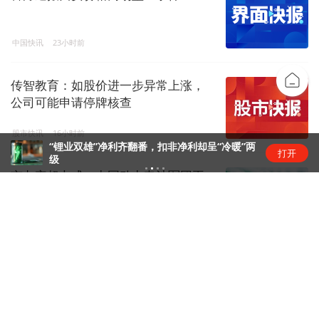
中国快讯
23小时前
传智教育：如股价进一步异常上涨，
公司可能申请停牌核查
股市快讯
16小时前
“锂业双雄”净利齐翻番，扣非净利却呈“冷暖”两
打开
级
市占率超七成，中国动力电池军团再
创新高 | 动力电池排名⑥
锂电圈
17小时前
传智教育8连板：扭亏叠加AI叙事，资
金疯炒股价踩严重异动红线
资本风云
23小时前