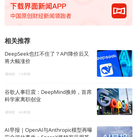
相关推荐
DeepSeek也扛不住了？API降价后又
将大幅涨价
硬科技
1小时前
谷歌人事巨震：DeepMind换帅，首席
科学家离职创业
硬科技
4小时前
AI早报 | OpenAI与Anthropic模型再曝