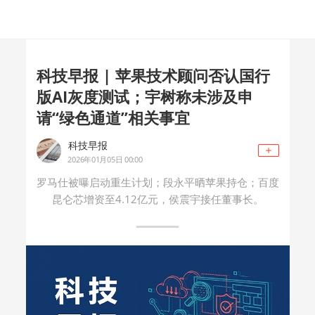
科技早报 | 苹果技术顾问否认国行
版AI灰度测试；宇树称未涉及申
请“绿色通道”相关事宜
科技早报
2026年01月05日 00:00
罗马仕被曝启动重生计划；段永平晒苹果持仓；百度
昆仑芯增资至4.12亿元，侯震宇接任董事长。