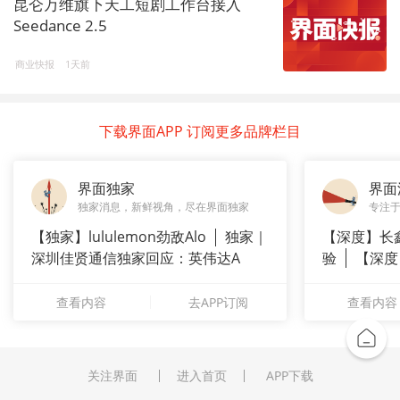
昆仑万维旗下天工短剧工作台接入
Seedance 2.5
商业快报
1天前
下载界面APP 订阅更多品牌栏目
界面独家
界面
独家消息，新鲜视角，尽在界面独家
专注
【独家】lululemon劲敌Alo
独家｜
【深度】长
深圳佳贤通信独家回应：英伟达A
验
【深度
崇拜”
查看内容
去APP订阅
查看内容
关注界面
进入首页
APP下载