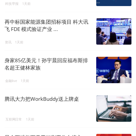
科技早报
1天前
再中标国家能源集团招标项目 科大讯
飞 FDE 模式验证产业 ...
资讯
1天前
身家85亿美元！孙宇晨回应福布斯排
名超王健林家族
金融live
1天前
腾讯大力把WorkBuddy送上牌桌
互联网日常
1天前