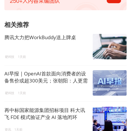
相关推荐
腾讯大力把WorkBuddy送上牌桌
硬科技
1天前
AI早报 | OpenAI首款面向消费者的设
备售价或超300美元；张朝阳：人更需
要出来交流，AI让内容产生了塑料感
硬科技
1天前
再中标国家能源集团招标项目 科大讯
飞 FDE 模式验证产业 AI 落地闭环
资讯
1天前