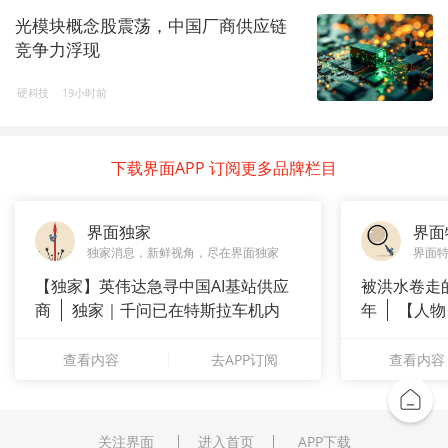
光模块概念股震荡，中国厂商供应链
竞争力浮现
硬科技
19小时前
下载界面APP 订阅更多品牌栏目
界面独家
界面
独家消息，新鲜视角，尽在界面独家
界面
【独家】英伟达急寻中国AI基站供应
被洪水卷走
商
独家｜千问已在特斯拉车机内
年
【人物
测
长”：
查看内容
去APP订阅
查看内容
关注界面
进入首页
APP下载