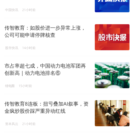
中国快讯
21小时前
传智教育：如股价进一步异常上涨，
公司可能申请停牌核查
股市快讯
14小时前
市占率超七成，中国动力电池军团再
创新高 | 动力电池排名⑥
锂电圈
15小时前
传智教育8连板：扭亏叠加AI叙事，资
金疯炒股价踩严重异动红线
资本风云
21小时前