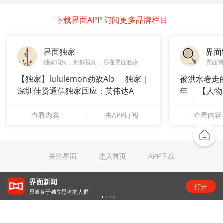
下载界面APP 订阅更多品牌栏目
界面独家
界面
独家消息，新鲜视角，尽在界面独家
界面
【独家】lululemon劲敌Alo
独家｜
被洪水卷走
深圳佳贤通信独家回应：英伟达A
年
【人物
长”：
查看内容
去APP订阅
查看内容
关注界面
进入首页
APP下载
界面新闻
打开
只服务于独立思考的人群