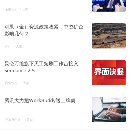
金融live
1天前
刚果（金）资源政策收紧，中资矿企
影响几何？
矿产
1天前
昆仑万维旗下天工短剧工作台接入
Seedance 2.5
商业快报
1天前
腾讯大力把WorkBuddy送上牌桌
互联网日常
1天前