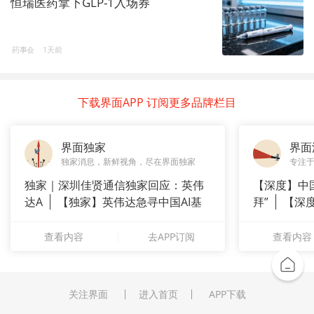
恒瑞医药拿下GLP-1入场券
药事会
1天前
下载界面APP 订阅更多品牌栏目
界面独家
界面
独家消息，新鲜视角，尽在界面独家
专注
独家｜深圳佳贤通信独家回应：英伟
【深度】中
达A
【独家】英伟达急寻中国AI基
拜”
【深
站供应商
上风电何
查看内容
去APP订阅
查看内容
关注界面
进入首页
APP下载