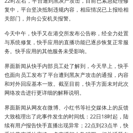
22时左右，平台遭到黑灰产攻击，目前已紧急处理修
复中，平台坚决抵制违规内容，相应情况已上报给相
关部门，并向公安机关报警。
今天
中午
，
快手
又在
港交所
发布
公告
称
，
经全力处置
与系统修复，快手应用的直播功能已逐步恢复正常服
务。快手应用的其他服务未受影响。
界面
新闻
从
快手
内部
员工处
了解到
，
今天
早上
，
快手
也
面向
员工
发布
了
平台遭到黑灰产攻击
的
通报
，
内容
和
对外
回应
基本
一致
。
截至
目前
，
快手
方面
未对此次
网络
攻击
进行
更
详细
的
解释
说明
。
界面新闻从网友在微博、小红书等社交媒体上的反馈
大致梳理出了此事件发生的时间线：22日18时起，陆
续有用户报告快手直播出现异常；
22点到23点半，快