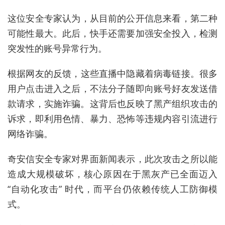
这位
安全
专家
认为
，
从
目前
的
公开
信息
来看
，
第二种
可能性
最大
。
此后
，
快手
还需要
加强安全投入，检测
突发性的账号异常行为
。
根据
网友
的
反馈
，
这些直播中隐藏着病毒链接
。
很多
用户
点击
进入
之后
，
不法分子随即向账号好友发送借
款请求，实施诈骗
。
这背后
也
反映了
黑产
组织
攻击
的
诉求
，
即
利用
色情、暴力、恐怖等违规内容
引流
进行
网络
诈骗
。
奇安信安全专家对界面新闻表示
，此次攻击之所以能
造成大规模破坏，核心原因在于黑灰产已全面迈入
“自动化攻击” 时代，而平台仍依赖传统人工防御模
式。