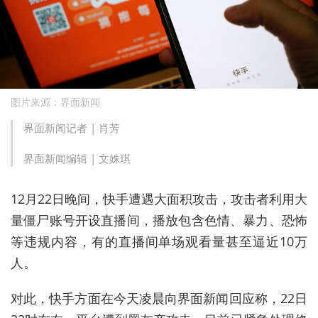
图片来源：界面新闻
界面新闻记者 |
肖芳
界面新闻编辑 |
文姝琪
1
2
月
2
2
日
晚间
，
快手
遭遇
大面积
攻击
，
攻击者利用大
量僵尸账号开设直播间，播放包含色情、暴力、恐怖
等违规内容，有的直播间单场观看量甚至逼近10万
人。
对此
，
快手
方面在今天凌晨向界面新闻回应
称
，
22日