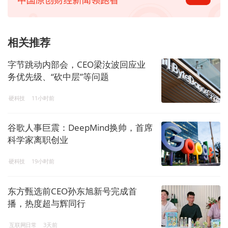
相关推荐
字节跳动内部会，CEO梁汝波回应业
务优先级、“砍中层”等问题
硬科技
11小时前
谷歌人事巨震：DeepMind换帅，首席
科学家离职创业
硬科技
19小时前
东方甄选前CEO孙东旭新号完成首
播，热度超与辉同行
互联网日常
3天前