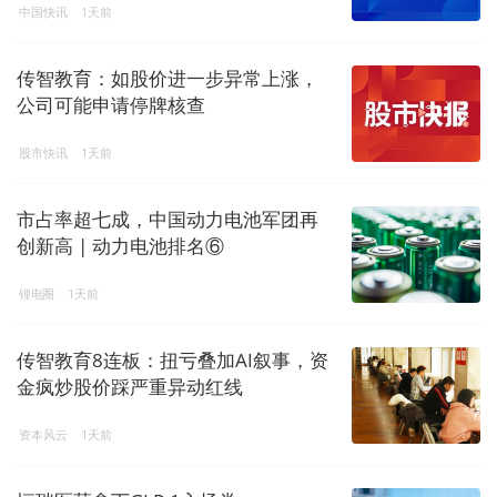
中国快讯
1天前
传智教育：如股价进一步异常上涨，
公司可能申请停牌核查
股市快讯
1天前
市占率超七成，中国动力电池军团再
创新高 | 动力电池排名⑥
锂电圈
1天前
传智教育8连板：扭亏叠加AI叙事，资
金疯炒股价踩严重异动红线
资本风云
1天前