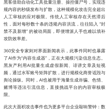
黑客借助自动化工具批量注册、操控僵尸号，实现违
规内容的秒级发布与扩散，这种规模化攻击完全超出
人工审核的应对极限。传统人工审核存在天然滞后
性，面对每秒数十条的违规内容洪流，往往陷入 “封
禁不及新增” 的被动局面，即便增派人手也难以填补
攻防效率差。
3
6
0
安全
专家
则
对
界面
新闻
表示
，
此事件
同时
也
暴露
了AI作为“内容生成器”，正在大规模污染信息生态。
黑灰产利用AI批量生成虚假新闻、诽谤文章及短视
频，通过水军账号矩阵扩散，进行规模化商誉诋毁与
舆论操纵。同时，AI也被用于海量生成诈骗、色情、
赌博等违法引流信息，直接挑战平台的内容审核极
限。
此次
大面积
攻击
事件
也为
更多
平台
企业
敲响
警钟
：
数