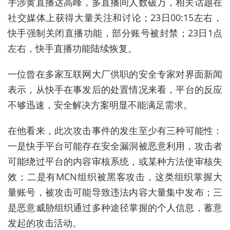
手
涉黄直播达高峰，多直播间人数破万，相关话题在
社交媒体上获得大量关注和讨论；23日00:15左右
，
快手强制关闭直播功能，部分账号被封禁
；
23日
1
点
左右
，
快手
直播
功能
陆续
恢复
。
一位
曾
在
多家
互联网
大厂
供职
的
安全
专家
对
界面
新闻
表示
，
从
快手
在
事发
后
的
处置
情况
来看
，
平台
的
反应
不够迅速，安全解决方案明显不能满足需求
。
在
他
看来
，
此次
攻击事件
的
发生
至少
有
三种
可能性：
一是快手平台可能存在安全漏洞被恶意利用，攻击者
可能绕过平台的内容审核系统，或某种方法使审核失
效
；
二是有
M
C
N
组织被黑客攻击，这类组织掌握大
量账号，被攻击可能导致违法内容大量集中发布
；
三
是
恶意威胁组织通过多种途径掌握的个人信息，蓄意
发起的攻击活动
。