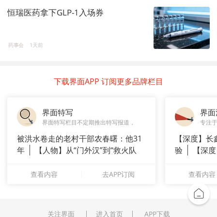
恒瑞医药拿下GLP-1入场券
药事会
1天前
下载界面APP 订阅更多品牌栏目
界面特写
界面
界面特写栏目不定期推出特写报道，
专注
被洪水卷走的老村干部农春曙：他31
【深度】长
年
【人物】从“门外汉”到“救火队
验
【深度
长”：
崇拜”
查看内容
去APP订阅
查看内容
关注界面
进入首页
APP下载