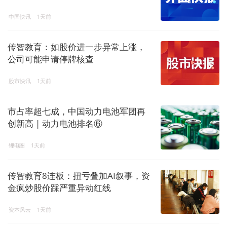
中国快讯
1天前
传智教育：如股价进一步异常上涨，
公司可能申请停牌核查
股市快讯
1天前
市占率超七成，中国动力电池军团再
创新高 | 动力电池排名⑥
锂电圈
1天前
传智教育8连板：扭亏叠加AI叙事，资
金疯炒股价踩严重异动红线
资本风云
1天前