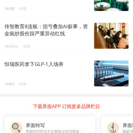
锂电圈
1天前
传智教育8连板：扭亏叠加AI叙事，资
金疯炒股价踩严重异动红线
资本风云
1天前
恒瑞医药拿下GLP-1入场券
药事会
1天前
下载界面APP 订阅更多品牌栏目
界面特写
界面
界面特写栏目不定期推出特写报道，
独家