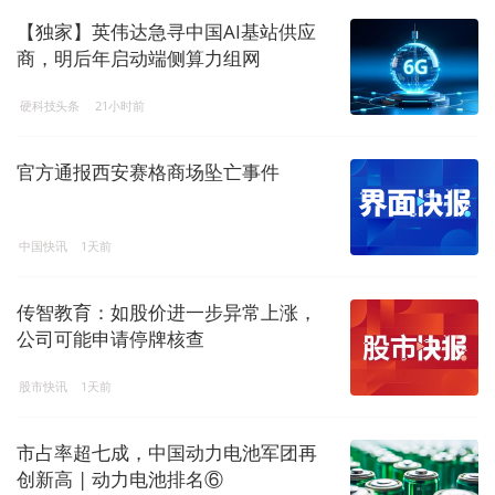
【独家】英伟达急寻中国AI基站供应
商，明后年启动端侧算力组网
硬科技头条
21小时前
官方通报西安赛格商场坠亡事件
中国快讯
1天前
传智教育：如股价进一步异常上涨，
公司可能申请停牌核查
股市快讯
1天前
市占率超七成，中国动力电池军团再
创新高 | 动力电池排名⑥