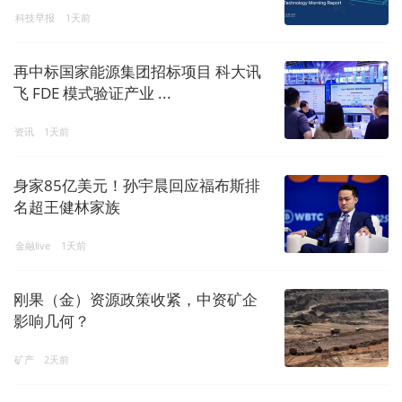
科技早报
1天前
再中标国家能源集团招标项目 科大讯
飞 FDE 模式验证产业 ...
资讯
1天前
身家85亿美元！孙宇晨回应福布斯排
名超王健林家族
金融live
1天前
刚果（金）资源政策收紧，中资矿企
影响几何？
矿产
2天前