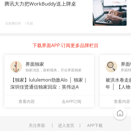
腾讯大力把WorkBuddy送上牌桌
互联网日常
1天前
下载界面APP 订阅更多品牌栏目
界面独家
界面
独家消息，新鲜视角，尽在界面独家
界面
【独家】lululemon劲敌Alo
独家｜
被洪水卷走
深圳佳贤通信独家回应：英伟达A
年
【人物
长”：
查看内容
去APP订阅
查看内容
关注界面
进入首页
APP下载