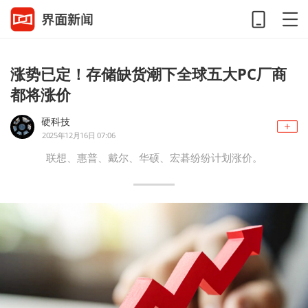
涨势已定！存储缺货潮下全球五大PC厂商
都将涨价
硬科技
2025年12月16日 07:06
联想、惠普、戴尔、华硕、宏碁纷纷计划涨价。