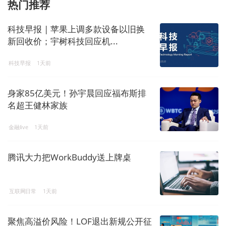
热门推荐
科技早报 | 苹果上调多款设备以旧换
新回收价；宇树科技回应机...
科技早报
1天前
身家85亿美元！孙宇晨回应福布斯排
名超王健林家族
金融live
1天前
腾讯大力把WorkBuddy送上牌桌
互联网日常
1天前
聚焦高溢价风险！LOF退出新规公开征