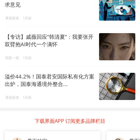
求意见
界面投资
1天前
【专访】戚薇回应“韩清夏”：我要张开
双臂抱AI时代一个满怀
明星一面
1天前
溢价44.2%！国泰君安国际私有化方案
出炉，国泰海通境外整合...
界面投资
1天前
下载界面APP 订阅更多品牌栏目