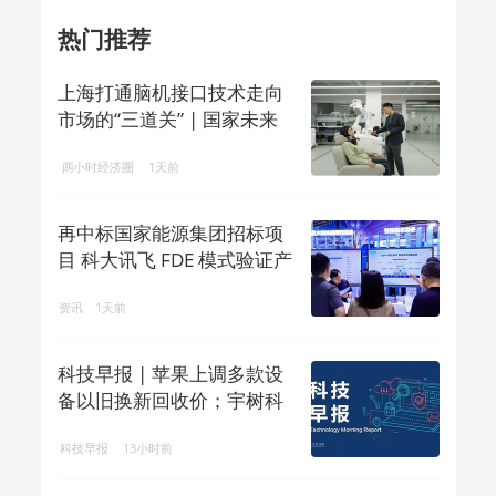
热门推荐
上海打通脑机接口技术走向
市场的“三道关” | 国家未来
产业地...
两小时经济圈
1天前
再中标国家能源集团招标项
目 科大讯飞 FDE 模式验证产
业 ...
资讯
1天前
科技早报 | 苹果上调多款设
备以旧换新回收价；宇树科
技回应机...
科技早报
13小时前