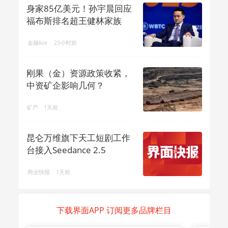
身家85亿美元！孙宇晨回应
福布斯排名超王健林家族
金融live
23小时前
刚果（金）资源政策收紧，
中资矿企影响几何？
矿产
1天前
昆仑万维旗下天工短剧工作
台接入Seedance 2.5
商业快报
1天前
下载界面APP 订阅更多品牌栏目