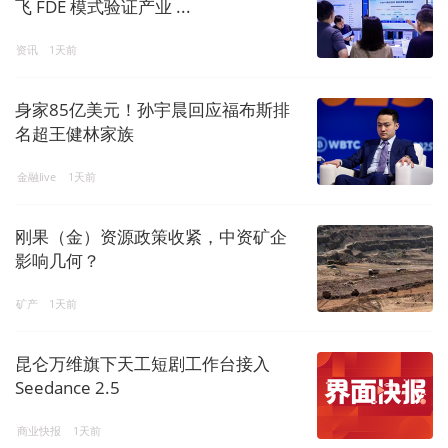
飞 FDE 模式验证产业 ...
资讯
1天前
身家85亿美元！孙宇晨回应福布斯排
名超王健林家族
金融live
1天前
刚果（金）资源政策收紧，中资矿企
影响几何？
矿产
1天前
昆仑万维旗下天工短剧工作台接入
Seedance 2.5
商业快报
1天前