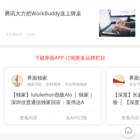
腾讯大力把WorkBuddy送上牌桌
互联网日常
1天前
下载界面APP 订阅更多品牌栏目
界面独家
界面
独家消息，新鲜视角，尽在界面独家
专注
【独家】lululemon劲敌Alo
独家｜
【深度】长
深圳佳贤通信独家回应：英伟达A
验
【深度
崇拜”
查看内容
去APP订阅
查看内容