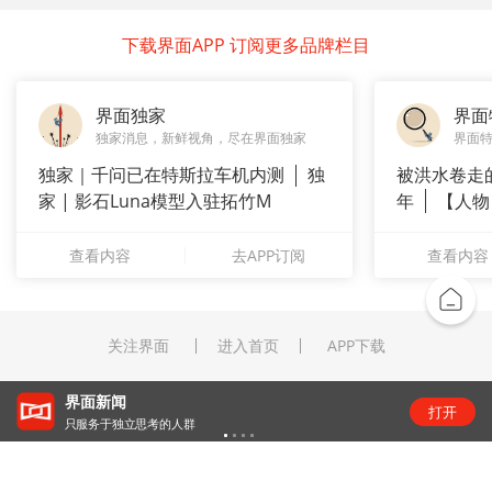
下载界面APP 订阅更多品牌栏目
界面独家
界面
独家消息，新鲜视角，尽在界面独家
界面
独家｜千问已在特斯拉车机内测
独
被洪水卷走
家 | 影石Luna模型入驻拓竹M
年
【人物
长”：
查看内容
去APP订阅
查看内容
关注界面
进入首页
APP下载
界面新闻
打开
只服务于独立思考的人群