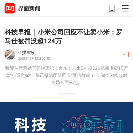
科技早报 | 小米公司回应不让卖小米；罗
马仕被罚没超124万
科技早报
2025年12月13日 00:45
荣耀首席营销官郭锐离职；京东：未来5年投220亿新供应15万
套“小哥之家”；腾讯微信团队回应“微信群崩了”；淘宝闪购超时
免罚全面落地。