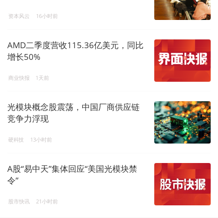
资本风云
16小时前
AMD二季度营收115.36亿美元，同比
增长50%
商业快报
1天前
光模块概念股震荡，中国厂商供应链
竞争力浮现
硬科技
13小时前
A股“易中天”集体回应“美国光模块禁
令”
股市快讯
21小时前