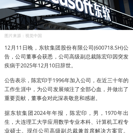
图片来源：视觉中国
12月
11
日晚，东软集团股份有限公司
(600718.SH)
公
告，公司董事会获悉，公司高级副总裁陈宏印因突发
疾病于
2025
年
12
月
10
日辞世。
公告表示，陈宏印于1996
年加入公司，在近三十年的
工作生涯中，为公司发展倾注了全部心血，并做出了
重要贡献，董事会对此深表敬意和感谢。
据东软集团2024
年年报，陈宏印，男，
1970
年出
生，大连理工大学应用数学专业本科、计算机工程专
业硕士。现任公司高级副总裁兼首席解决方案官。