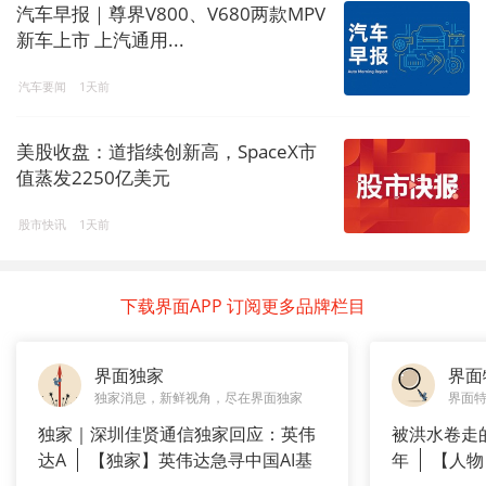
汽车早报｜尊界V800、V680两款MPV
新车上市 上汽通用...
汽车要闻
1天前
美股收盘：道指续创新高，SpaceX市
值蒸发2250亿美元
股市快讯
1天前
下载界面APP 订阅更多品牌栏目
界面独家
界面
独家消息，新鲜视角，尽在界面独家
界面
独家｜深圳佳贤通信独家回应：英伟
被洪水卷走
达A
【独家】英伟达急寻中国AI基
年
【人物
站供应商
长”：