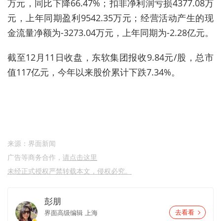
万元，同比下降
66.47%
；扣非净利润亏损
4377.08
万
元，上年同期盈利
9542.35
万元；经营活动产生的现
金流量净额为
-3273.04
万元，上年同期为
-2.28
亿元。
截至12
月
11
日收盘，东软集团报收
9.84
元
/
股，总市
值
117
亿元，今年以来股价累计下跌
7.34%
。
来源：界面新闻
广告等商务合作，
请点击这里
未经正式授权严禁转载本文，侵权必究。
彭朋
界面高级编辑
上海
去看看