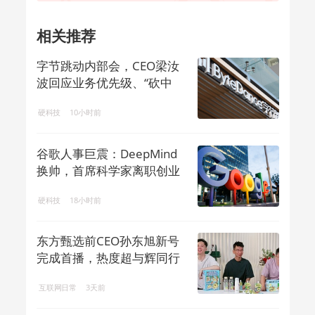
相关推荐
字节跳动内部会，CEO梁汝
波回应业务优先级、“砍中
层”等问题
硬科技
10小时前
谷歌人事巨震：DeepMind
换帅，首席科学家离职创业
硬科技
18小时前
东方甄选前CEO孙东旭新号
完成首播，热度超与辉同行
互联网日常
3天前