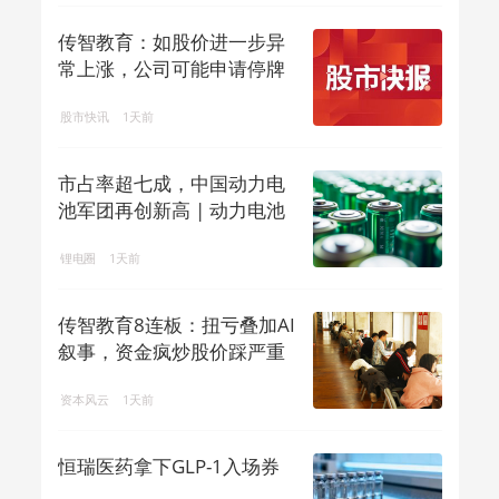
传智教育：如股价进一步异
常上涨，公司可能申请停牌
核查
股市快讯
1天前
市占率超七成，中国动力电
池军团再创新高 | 动力电池
排名⑥
锂电圈
1天前
传智教育8连板：扭亏叠加AI
叙事，资金疯炒股价踩严重
异动红线
资本风云
1天前
恒瑞医药拿下GLP-1入场券