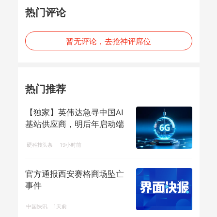
热门评论
暂无评论，去抢神评席位
热门推荐
【独家】英伟达急寻中国AI
基站供应商，明后年启动端
侧算力组网
硬科技头条
19小时前
官方通报西安赛格商场坠亡
事件
中国快讯
1天前