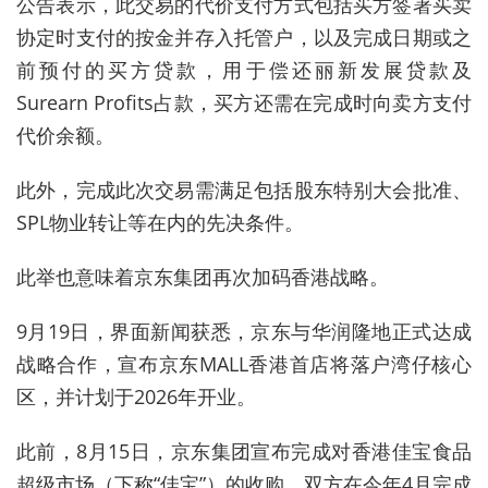
公告表示，此交易的代价支付方式包括买方签署买卖
协定时支付的按金并存入托管户，以及完成日期或之
前预付的买方贷款，用于偿还丽新发展贷款及
Surearn Profits
占款，买方还需在完成时向卖方支付
代价余额。
此外，完成此次交易需满足包括股东特别大会批准、
SPL
物业转让等在内的先决条件。
此举也意味着京东集团再次加码香港战略。
9月19日，界面新闻获悉，京东与华润隆地正式达成
战略合作，宣布京东MALL香港首店将落户湾仔核心
区，并计划于2026年开业。
此前，8
月
15
日，京东集团宣布完成对香港佳宝食品
超级市场（下称
“
佳宝
”
）的收购。双方在今年
4
月完成