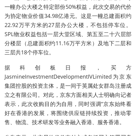
一幢办公大楼之特定部份
50%
权益，此次交易的代价
为协定物业价值
34.98
亿港元。这是一幢总建面积约
22.92
万平方米的
27
层办公大楼，不包括停车位。
SPL
物业权益包括一层大堂区域、第五至二十六层部
分楼层（总建面积约
11.16
万平方米）及地下二层和
三层共
18
个停车位。
据科创板日报，买方
JasmineInvestmentDevelopmentIVLimited
为京东
集团控股的投资主体，是一间于英属处女群岛注册成
立之有限公司。对此，京东方面相关人士明确向记者
表示，此次收购目的为自用，同时强调
“
京东始终看
好在香港的发展，将围绕供应链持续投资，推动零
售、物流、技术研发等业务融入香港、服务香港。