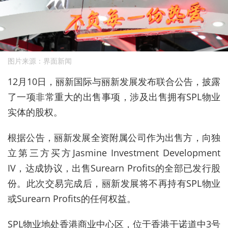
图片来源：界面新闻
12
月
10
日，丽新国际与丽新发展发布联合公告，披露
了一项非常重大的出售事项，涉及出售拥有
SPL
物业
实体的股权。
根据公告，丽新发展全资附属公司作为出售方，向独
立第三方买方
Jasmine Investment Development
IV
，达成协议，出售
Surearn Profits
的全部已发行股
份。此次交易完成后，丽新发展将不再持有
SPL
物业
或
Surearn Profits
的任何权益。
SPL
物业地处香港商业中心区，位于香港干诺道中
3
号