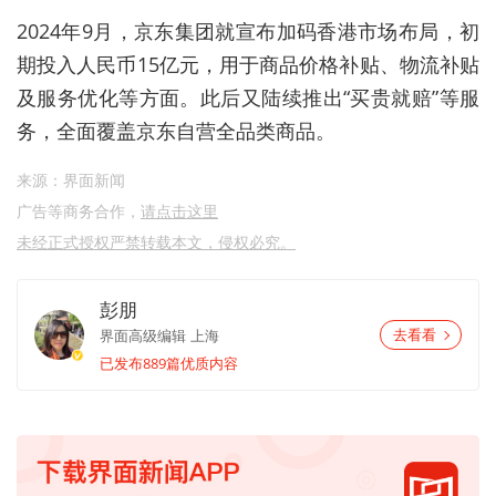
2024
年
9
月，京东集团就宣布加码香港市场布局，初
期投入人民币
15
亿元，用于商品价格补贴、物流补贴
及服务优化等方面。此后又陆续推出
“
买贵就赔
”
等服
务，全面覆盖京东自营全品类商品。
来源：界面新闻
广告等商务合作，
请点击这里
未经正式授权严禁转载本文，侵权必究。
彭朋
界面高级编辑
上海
去看看
已发布889篇优质内容