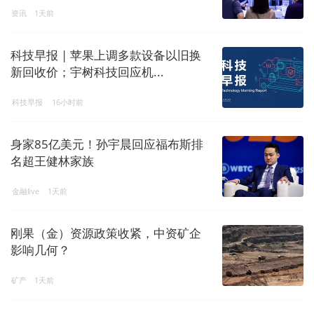
资讯
1天前
科技早报 | 苹果上调多款设备以旧换
新回收价；宇树科技回应机...
科技早报
16小时前
身家85亿美元！孙宇晨回应福布斯排
名超王健林家族
金融live
1天前
刚果（金）资源政策收紧，中资矿企
影响几何？
矿产
1天前