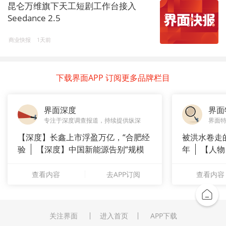
昆仑万维旗下天工短剧工作台接入
Seedance 2.5
商业快报
1天前
下载界面APP 订阅更多品牌栏目
界面深度
界面
专注于深度调查报道，持续提供纵深
界面
【深度】长鑫上市浮盈万亿，“合肥经
被洪水卷走
验
【深度】中国新能源告别“规模
年
【人物
崇拜”
长”：
查看内容
去APP订阅
查看内容
关注界面
进入首页
APP下载