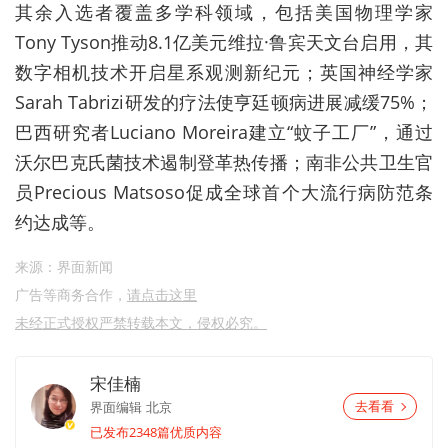
其余入选者覆盖多学科领域，包括美国物理学家
Tony Tyson推动8.1亿美元维拉·鲁宾天文台启用，其
数字相机技术开启星系观测新纪元；英国神经学家
Sarah Tabrizi研发的疗法使亨廷顿病进展减缓75%；
巴西研究者Luciano Moreira建立“蚊子工厂”，通过
沃尔巴克氏菌技术遏制登革热传播；南非公共卫生官
员Precious Matsoso促成全球首个大流行病防范条
约达成等。
来源：界面新闻
广告等商务合作，
请点击这里
未经正式授权严禁转载本文，侵权必究。
宋佳楠
界面编辑
北京
去看看
已发布2348篇优质内容