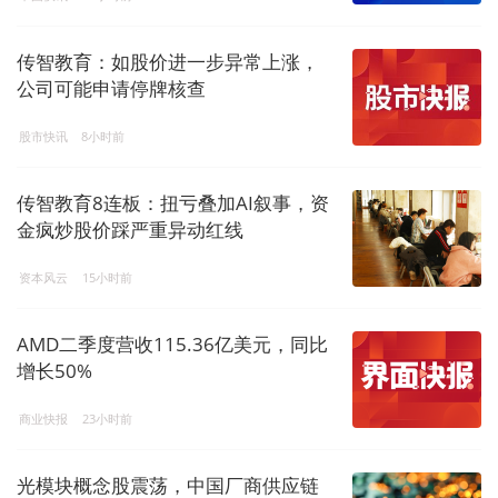
传智教育：如股价进一步异常上涨，
公司可能申请停牌核查
股市快讯
8小时前
传智教育8连板：扭亏叠加AI叙事，资
金疯炒股价踩严重异动红线
资本风云
15小时前
AMD二季度营收115.36亿美元，同比
增长50%
商业快报
23小时前
光模块概念股震荡，中国厂商供应链