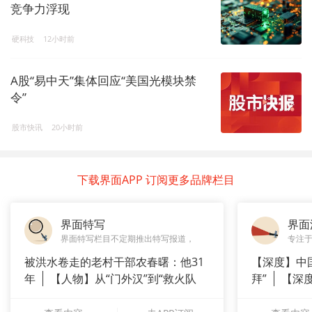
竞争力浮现
硬科技
12小时前
A股“易中天”集体回应“美国光模块禁
令”
股市快讯
20小时前
下载界面APP 订阅更多品牌栏目
界面特写
界面
界面特写栏目不定期推出特写报道，
专注
被洪水卷走的老村干部农春曙：他31
【深度】中
年
【人物】从“门外汉”到“救火队
拜”
【深
长”：
上风电何