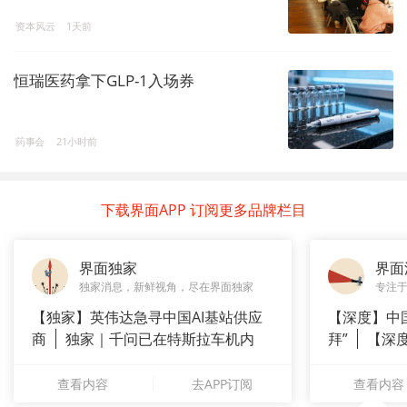
资本风云
1天前
恒瑞医药拿下GLP-1入场券
药事会
21小时前
下载界面APP 订阅更多品牌栏目
界面独家
界面
独家消息，新鲜视角，尽在界面独家
专注
【独家】英伟达急寻中国AI基站供应
【深度】中
商
独家｜千问已在特斯拉车机内
拜”
【深
测
上风电何
查看内容
去APP订阅
查看内容