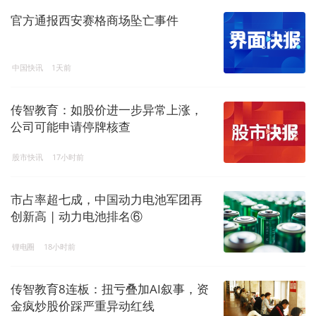
官方通报西安赛格商场坠亡事件
中国快讯
1天前
传智教育：如股价进一步异常上涨，
公司可能申请停牌核查
股市快讯
17小时前
市占率超七成，中国动力电池军团再
创新高 | 动力电池排名⑥
锂电圈
18小时前
传智教育8连板：扭亏叠加AI叙事，资
金疯炒股价踩严重异动红线