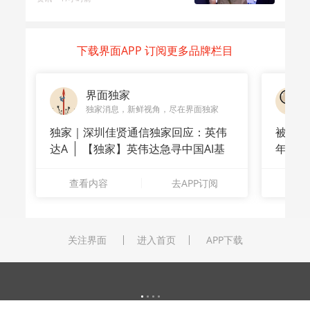
下载界面APP 订阅更多品牌栏目
界面独家
独家消息，新鲜视角，尽在界面独家
独家｜深圳佳贤通信独家回应：英伟
被洪水
达A
【独家】英伟达急寻中国AI基
年
站供应商
长”：
查看内容
去APP订阅
查
关注界面
进入首页
APP下载