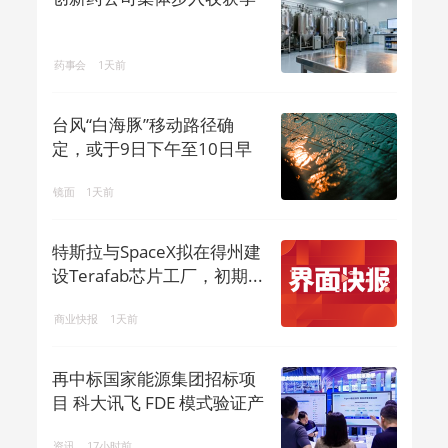
药事会
1天前
台风“白海豚”移动路径确
定，或于9日下午至10日早
晨在浙闽沿...
镜面
1天前
特斯拉与SpaceX拟在得州建
设Terafab芯片工厂，初期...
商业快报
1天前
再中标国家能源集团招标项
目 科大讯飞 FDE 模式验证产
业 ...
资讯
17小时前