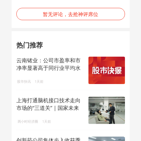
暂无评论，去抢神评席位
热门推荐
云南锗业：公司市盈率和市
净率显著高于同行业平均水
平，存在市场...
股市快讯
1天前
上海打通脑机接口技术走向
市场的“三道关” | 国家未来
产业地...
两小时经济圈
1天前
创新药公司集体步入收获季