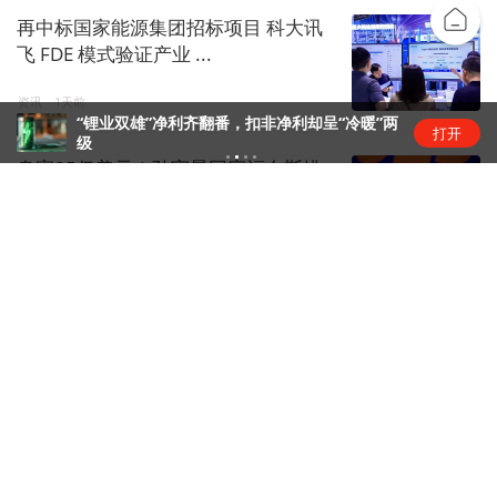
再中标国家能源集团招标项目 科大讯
飞 FDE 模式验证产业 ...
资讯
1天前
“锂业双雄”净利齐翻番，扣非净利却呈“冷暖”两
打开
级
身家85亿美元！孙宇晨回应福布斯排
名超王健林家族
金融live
1天前
腾讯大力把WorkBuddy送上牌桌
互联网日常
1天前
昆仑万维旗下天工短剧工作台接入
Seedance 2.5