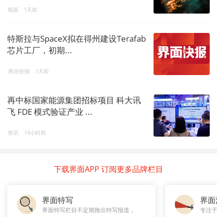
镜面
1天前
特斯拉与SpaceX拟在得州建设Terafab
芯片工厂，初期...
商业快报
1天前
再中标国家能源集团招标项目 科大讯
飞 FDE 模式验证产业 ...
资讯
19小时前
下载界面APP 订阅更多品牌栏目
界面特写
界面
界面特写栏目不定期推出特写报道，
专注