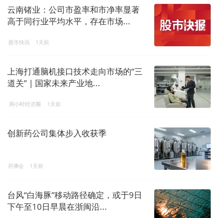
云南锗业：公司市盈率和市净率显著
高于同行业平均水平，存在市场...
股市快讯
1天前
上海打通脑机接口技术走向市场的“三
道关” | 国家未来产业地...
两小时经济圈
1天前
创新药公司集体步入收获季
药事会
1天前
台风“白海豚”移动路径确定，或于9日
下午至10日早晨在浙闽沿...