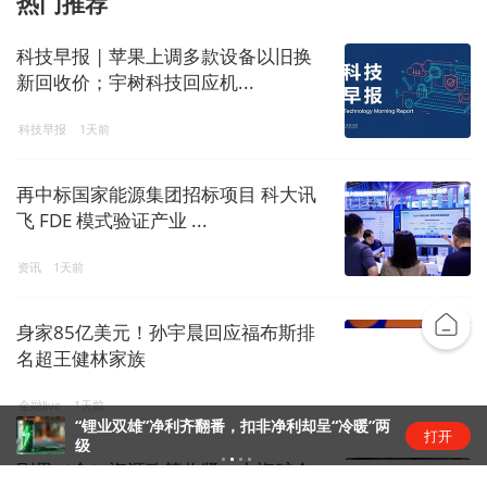
热门推荐
科技早报 | 苹果上调多款设备以旧换
新回收价；宇树科技回应机...
科技早报
1天前
再中标国家能源集团招标项目 科大讯
飞 FDE 模式验证产业 ...
资讯
1天前
身家85亿美元！孙宇晨回应福布斯排
名超王健林家族
金融live
1天前
“锂业双雄”净利齐翻番，扣非净利却呈“冷暖”两
打开
级
刚果（金）资源政策收紧，中资矿企