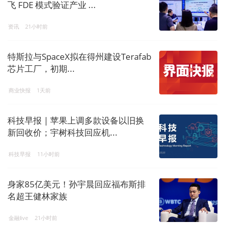
飞 FDE 模式验证产业 ...
资讯
21小时前
特斯拉与SpaceX拟在得州建设Terafab
芯片工厂，初期...
商业快报
1天前
科技早报 | 苹果上调多款设备以旧换
新回收价；宇树科技回应机...
科技早报
11小时前
身家85亿美元！孙宇晨回应福布斯排
名超王健林家族
金融live
21小时前