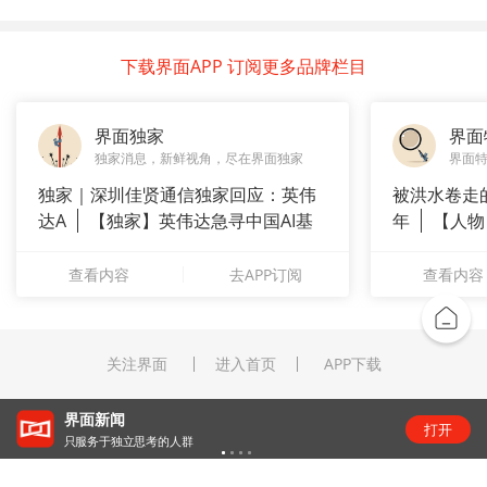
下载界面APP 订阅更多品牌栏目
界面独家
界面
独家消息，新鲜视角，尽在界面独家
界面
独家｜深圳佳贤通信独家回应：英伟
被洪水卷走
达A
【独家】英伟达急寻中国AI基
年
【人物
站供应商
长”：
查看内容
去APP订阅
查看内容
关注界面
进入首页
APP下载
界面新闻
打开
只服务于独立思考的人群