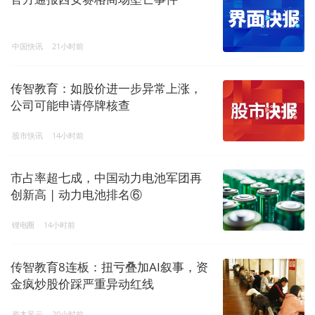
中国快讯
21小时前
传智教育：如股价进一步异常上涨，
公司可能申请停牌核查
股市快讯
14小时前
市占率超七成，中国动力电池军团再
创新高 | 动力电池排名⑥
锂电圈
14小时前
传智教育8连板：扭亏叠加AI叙事，资
金疯炒股价踩严重异动红线
资本风云
20小时前