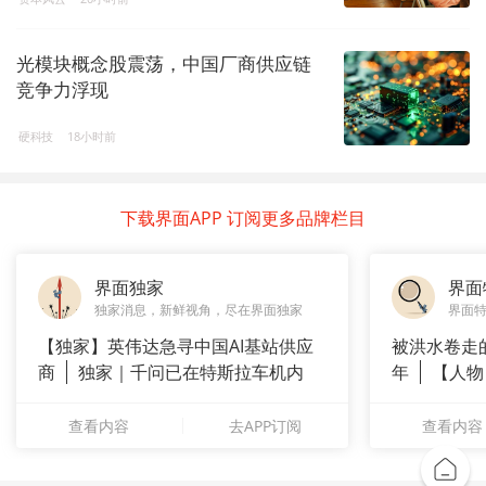
光模块概念股震荡，中国厂商供应链
竞争力浮现
硬科技
18小时前
下载界面APP 订阅更多品牌栏目
界面独家
界面
独家消息，新鲜视角，尽在界面独家
界面
【独家】英伟达急寻中国AI基站供应
被洪水卷走
商
独家｜千问已在特斯拉车机内
年
【人物
测
长”：
查看内容
去APP订阅
查看内容