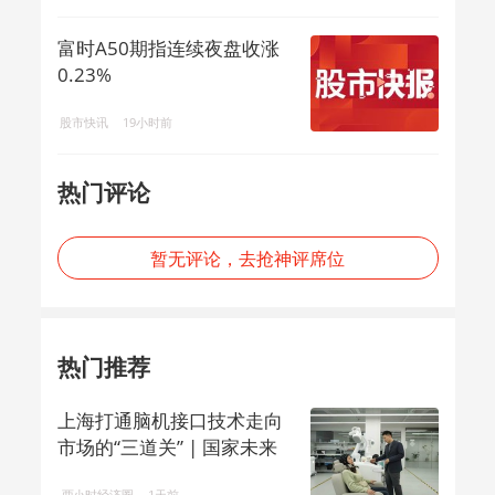
富时A50期指连续夜盘收涨
0.23%
股市快讯
19小时前
热门评论
暂无评论，去抢神评席位
热门推荐
上海打通脑机接口技术走向
市场的“三道关” | 国家未来
产业地...
两小时经济圈
1天前