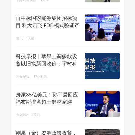
再中标国家能源集团招标项
目 科大讯飞 FDE 模式验证产
业 ...
资讯
1天前
科技早报 | 苹果上调多款设
备以旧换新回收价；宇树科
技回应机...
科技早报
17小时前
身家85亿美元！孙宇晨回应
福布斯排名超王健林家族
金融live
1天前
刚果（金）资源政策收紧，