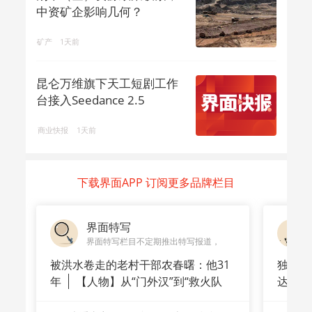
中资矿企影响几何？
矿产
1天前
昆仑万维旗下天工短剧工作
台接入Seedance 2.5
商业快报
1天前
下载界面APP 订阅更多品牌栏目
界面特写
界面特写栏目不定期推出特写报道，
被洪水卷走的老村干部农春曙：他31
独家｜
年
【人物】从“门外汉”到“救火队
达A
长”：
站供应