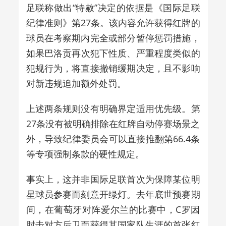
足联称做出“特赦”决定的依据是
《国际足联
纪律准则》
第27条。该内容允许获得红牌的
球员在考察期内完全或部分暂停惩罚措施，
如果巴洛贡
再次犯下性质、严重程度类似的
犯规行为，将直接撤销缓期决定，且不影响
对新违规追加额外处罚。
上述两条规则没有明确界定适用优先级。第
27条没有被明确排除在红牌自动停赛场景之
外，导致纪律委员会可以直接推翻第66.4条
等专项强制条款的硬性规定。
事实上，这并非国际足联首次为保障某位明
星球员参赛而刻意开绿灯。去年底世预赛期
间，在葡萄牙对阵爱尔兰的比赛中，C罗因
肘击对方后卫而获得其国家队生涯的首张红