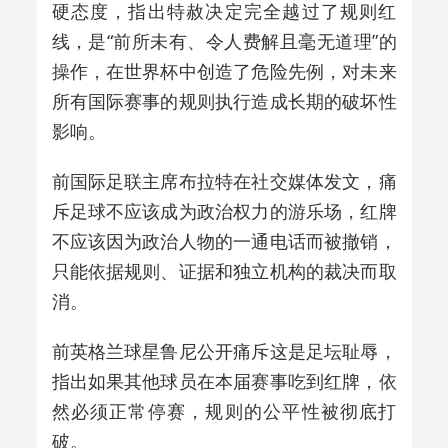
硬态度，指出特赦决定完全越过了规则红
线，是“前所未有、令人费解且毫无道理”的
操作，在世界杯中创造了危险先例，对未来
所有国际赛事的规则执行造成长期的破坏性
影响。
前国际足联主席布拉特在社交媒体发文，痛
斥足球不应该成为政治权力的游乐场，红牌
不应该因为政治人物的一通电话而被撤销，
只能依据规则、证据和独立机构的裁决而取
消。
前英格兰球星鲁尼公开痛斥这是足坛耻辱，
指出如果其他球员在本届赛事吃到红牌，依
然必须正常停赛，规则的公平性被彻底打
破。