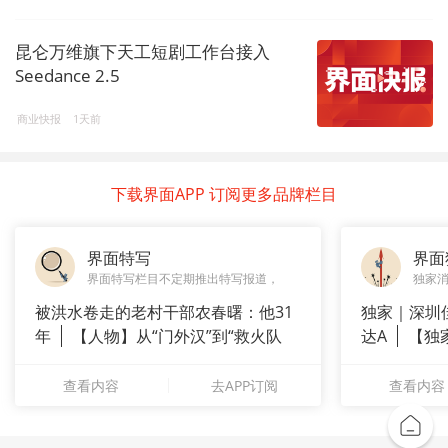
昆仑万维旗下天工短剧工作台接入
Seedance 2.5
商业快报
1天前
下载界面APP 订阅更多品牌栏目
界面特写
界面
界面特写栏目不定期推出特写报道，
独家
被洪水卷走的老村干部农春曙：他31
独家｜深圳
年
【人物】从“门外汉”到“救火队
达A
【独
长”：
站供应商
查看内容
去APP订阅
查看内容