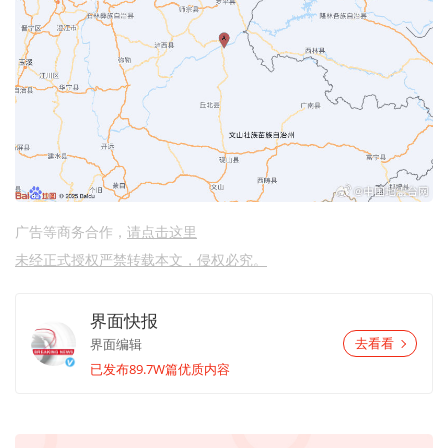
广告等商务合作，
请点击这里
未经正式授权严禁转载本文，侵权必究。
界面快报
界面编辑
去看看
已发布89.7W篇优质内容