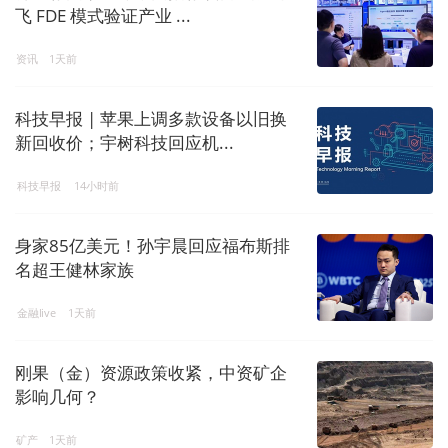
飞 FDE 模式验证产业 ...
资讯
1天前
科技早报 | 苹果上调多款设备以旧换
新回收价；宇树科技回应机...
科技早报
14小时前
身家85亿美元！孙宇晨回应福布斯排
名超王健林家族
金融live
1天前
刚果（金）资源政策收紧，中资矿企
影响几何？
矿产
1天前