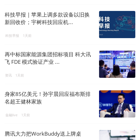
科技早报 | 苹果上调多款设备以旧换
新回收价；宇树科技回应机...
科技早报
1天前
再中标国家能源集团招标项目 科大讯
飞 FDE 模式验证产业 ...
资讯
1天前
身家85亿美元！孙宇晨回应福布斯排
名超王健林家族
金融live
1天前
腾讯大力把WorkBuddy送上牌桌