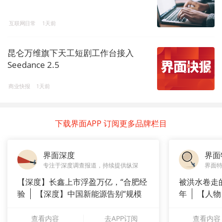
互联网日常
1天前
昆仑万维旗下天工短剧工作台接入
Seedance 2.5
商业快报
1天前
下载界面APP 订阅更多品牌栏目
界面深度
界面
专注于深度调查报道，持续提供纵深
界面
【深度】长鑫上市浮盈万亿，“合肥经
被洪水卷走
验
【深度】中国新能源告别“规模
年
【人物
崇拜”
长”：
查看内容
去APP订阅
查看内容