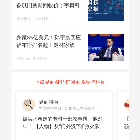
备以旧换新回收价；宇树科
技回应机...
科技早报
11小时前
身家85亿美元！孙宇晨回应
福布斯排名超王健林家族
金融live
21小时前
下载界面APP 订阅更多品牌栏目
界面特写
界面特写栏目不定期推出特写报道，
被洪水卷走的老村干部农春曙：他31
【深度
年
【人物】从“门外汉”到“救火队
验
长”：
崇拜”