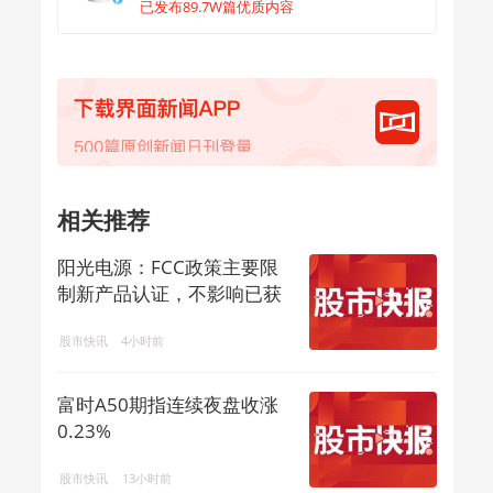
已发布89.7W篇优质内容
相关推荐
阳光电源：FCC政策主要限
制新产品认证，不影响已获
认证产品的销售
股市快讯
4小时前
富时A50期指连续夜盘收涨
0.23%
股市快讯
13小时前