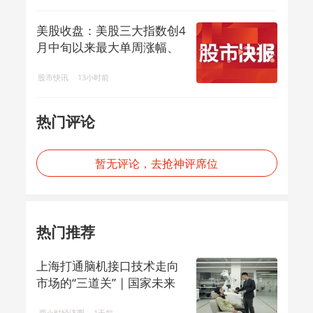
美股收盘：美股三大指数创4
月中旬以来最大单周涨幅、
标普500指数再创收盘新
股市快讯
13小时前
高，光通信板块大涨、存储
板块普跌
热门评论
暂无评论，去抢神评席位
热门推荐
上海打通脑机接口技术走向
市场的“三道关” | 国家未来
产业地...
两小时经济圈
1天前