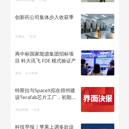
创新药公司集体步入收获季
药事会
1天前
再中标国家能源集团招标项
目 科大讯飞 FDE 模式验证产
业 ...
资讯
21小时前
特斯拉与SpaceX拟在得州建
设Terafab芯片工厂，初期...
商业快报
1天前
科技早报 | 苹果上调多款设